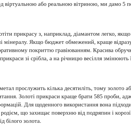
ед віртуальною або реальною вітриною, ми дамо 5 п
отіти прикрасу з, наприклад, діамантом легко, якщ
ані мінералу. Якщо бюджет обмежений, краще відраз
екоративному покриттю гравіюванням. Красива обруч
икраси зі срібла, а на річницю весілля змінюють ї
 метал прослужить кілька десятиліть, тому золото а
тання. Золоті прикраси краще брати 585 проби, адже
еформацій. Для щоденного використання вона підход
родієм, що захищає поверхню від подряпин і корозії
ід білого золота.