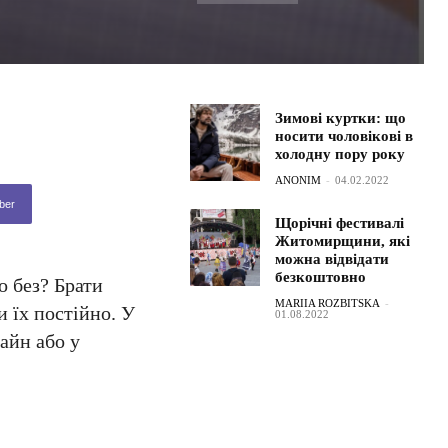
Зимові куртки: що
носити чоловікові в
холодну пору року
ANONIM
-
04.02.2022
ber
Щорічні фестивалі
Житомирщини, які
можна відвідати
безкоштовно
о без? Брати
MARIIA ROZBITSKA
-
и їх постійно. У
01.08.2022
айн або у