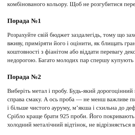
комбінованого кольору. Щоб не розгубитися пер
Порада №1
Розрахуйте свій бюджет заздалегідь, тому що зах
вживу, приміряти його і оцінити, як блищать гр
коштовності з фіанітом або віддати перевагу д
недорогою. Багато молодих пар спершу купують пр
Порада №2
Виберіть метал і пробу. Будь-який дорогоцінний
справа смаку. А ось проба — не менш важливе пи
і більше чистого ауруму, м’якша і схильна до д
Срібло краще брати 925 проби. Його покривають 
холодний металічний відтінок, не відрізняється в