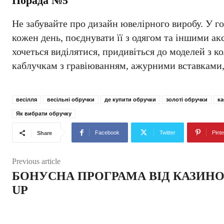
Порада №5
Не забувайте про дизайн ювелірного виробу. У г
кожен день, поєднувати її з одягом та іншими ак
хочеться виділятися, придивіться до моделей з 
каблучкам з гравіюванням, ажурними вставками,
весілля
весільні обручки
де купити обручки
золоті обручки
ка
Як вибрати обручку
Facebook
Twitter
Pinte
Share
Previous article
БОНУСНА ПРОГРАМА ВІД КАЗИНО 
UP