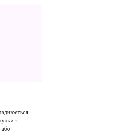
кладнюється
лучки з
 або