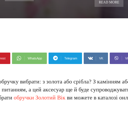
READ MORE
rest
WhatsApp
Telegram
VK
Vi
обручку вибрати: з золота або срібла? З камінням аб
 питанням, а цей аксесуар ще й буде супроводжуват
ибрати
обручки Золотий Вік
ви можете в каталозі онл