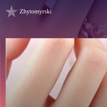
Zhytomyrski