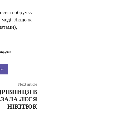
носити обручку
в моді. Якщо ж
натами),
обручки
ber
Next article
ДРІВНИЦЯ В
ЗАЛА ЛЕСЯ
НІКІТЮК