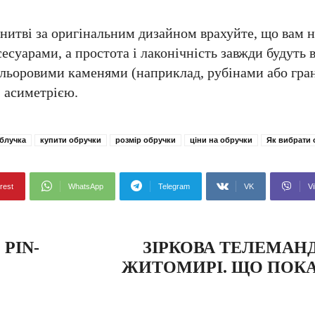
онитві за оригінальним дизайном врахуйте, що вам 
сесуарами, а простота і лаконічність завжди будуть 
кольоровими каменями (наприклад, рубінами або гра
 асиметрією.
блучка
купити обручки
розмір обручки
ціни на обручки
Як вибрати 
rest
WhatsApp
Telegram
VK
Vi
PIN-
ЗІРКОВА ТЕЛЕМАН
ЖИТОМИРІ. ЩО ПОКА