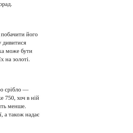
орад.
о побачити його
у дивитися
ка може бути
х на золоті.
бо срібло —
 750, хоч в ній
ить менше.
, а також надає