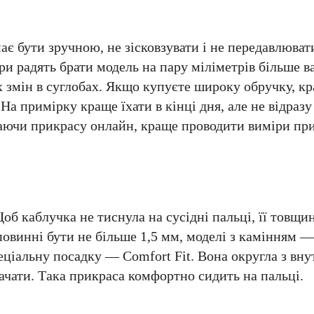
є бути зручною, не зісковзувати і не передавлюват
ри радять брати модель на пару міліметрів більше в
 змін в суглобах. Якщо купуєте широку обручку, кра
На примірку краще їхати в кінці дня, але не відразу
аючи прикрасу онлайн, краще проводити виміри при
об каблучка не тиснула на сусідні пальці, її товщи
повинні бути не більше 1,5 мм, моделі з камінням —
еціальну посадку — Comfort Fit. Вона округла з вну
ачати. Така прикраса комфортно сидить на пальці.