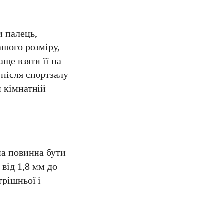
и палець,
ашого розміру,
ще взяти її на
 після спортзалу
 кімнатній
на повинна бути
 від 1,8 мм до
трішньої і