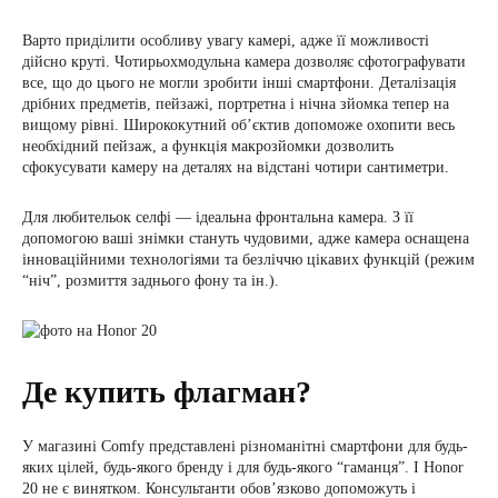
Варто приділити особливу увагу камері, адже її можливості
дійсно круті. Чотирьохмодульна камера дозволяє сфотографувати
все, що до цього не могли зробити інші смартфони. Деталізація
дрібних предметів, пейзажі, портретна і нічна зйомка тепер на
вищому рівні. Ширококутний об’єктив допоможе охопити весь
необхідний пейзаж, а функція макрозйомки дозволить
сфокусувати камеру на деталях на відстані чотири сантиметри.
Для любительок селфі — ідеальна фронтальна камера. З її
допомогою ваші знімки стануть чудовими, адже камера оснащена
інноваційними технологіями та безліччю цікавих функцій (режим
“ніч”, розмиття заднього фону та ін.).
Де купить флагман?
У магазині Comfy представлені різноманітні смартфони для будь-
яких цілей, будь-якого бренду і для будь-якого “гаманця”. І Honor
20 не є винятком. Консультанти обов’язково допоможуть і