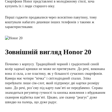
Смартфони Honor представлені в молодіжному стилі, хоча
купують їх і люди старшого віку.
Перші гаджети продавалися через всесвітню павутину, тому
коштували набагато дешевше інших телефонів з такими ж
характеристиками.
Зовнішній вигляд Honor 20
Почнемо з корпусу. Традиційний чорний і градієнтний синій
колір задньої кришки не може не притягувати. До речі, виконана
вона зі скла, а не пластику, як у більшості сучасних смартфонів.
Камера має чотири “вічка” і світлодіодний спалах. Зліва
перебувати лише сім-слот, який підтримує дві картки розміру
nano. До речі, роз’єму під карту пам’яті не передбачено. Справа
знаходиться регулятор гучності та кнопка живлення з вбудованим
сканером відбитка пам’яті. Цікаво, але сканер “реагує” дуже
швидко на палець, що дуже радує.