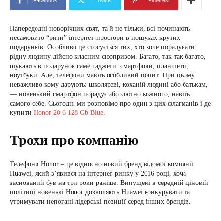
Facebook
Twitter
Pinterest
Напередодні новорічних свят, та й не тільки, всі починають
несамовито “рити” інтернет-простори в пошуках крутих
подарунків. Особливо це стосується тих, хто хоче порадувати
рідну людину дійсно класним сюрпризом. Багато, так так багато,
шукають в подарунок саме гаджети: смартфони, планшети,
ноутбуки. Але, телефони мають особливий попит. При цьому
неважливо кому дарують: школяреві, коханій людині або батькам,
— новенький смартфон порадує абсолютно кожного, навіть
самого себе. Сьогодні ми розповімо про один з цих флагманів і де
купити
Honor 20 6 128 Gb Blue
.
Трохи про компанію
Телефони Honor – це відносно новий бренд відомої компанії
Huawei, який з’явився на інтернет-ринку у 2016 році, хоча
заснований був на три роки раніше. Випущені в середній ціновій
політиці новенькі Honor дозволяють Huawei конкурувати та
утримувати непогані лідерські позиції серед інших брендів.