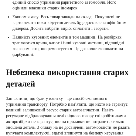
єдиний спосіб утримання раритетного автомобіля. Його
оцінили власники старих іномарок.
Економія часу. Весь товар завжди на складі. Покупцеві не
варто чекати поки відсутня деталь буде доставлена ​​офіційним
дилером. Досить вибрати виріб, оплатити і забрати.
Наявність кузовних елементів в тон машини. На розбірках
трапляються крила, капот і інші кузовні частини, відповідні
кольором авто, що ремонтується. Це дозволяє економити на
фарбуванні.
Небезпека використання старих
деталей
Запчастини, що були у вжитку – це спосіб економного
утримання транспорту. Потрібно пам’ятати, що ніхто не гарантує
великий залишковий ресурс старих автозапчастин. Навіть
регулярне відбраковування неліквідного товару співробітниками
авторозбірки не гарантує, що на прилавки не потрапить сильно
зношена деталь. З огляду на це досвідчені, автомобілісти не радять
купувати комплектуючі, здатні вплинути на безпеку керування