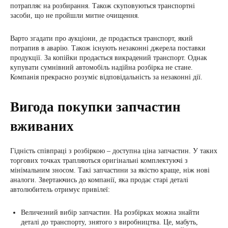
потрапляє на розбирання. Також скуповуються транспортні
засоби, що не пройшли митне очищення.
Варто згадати про аукціони, де продається транспорт, який
потрапив в аварію. Також існують незаконні джерела поставки
продукції. За копійки продається викрадений транспорт. Однак
купувати сумнівний автомобіль надійна розбірка не стане.
Компанія прекрасно розуміє відповідальність за незаконні дії.
Вигода покупки запчастин
вживаних
Гідність співпраці з розбіркою – доступна ціна запчастин. У таких
торгових точках трапляються оригінальні комплектуючі з
мінімальним зносом. Такі запчастини за якістю краще, ніж нові
аналоги. Звертаючись до компанії, яка продає старі деталі
автолюбитель отримує привілеї:
Величезний вибір запчастин. На розбірках можна знайти
деталі до транспорту, знятого з виробництва. Це, мабуть,