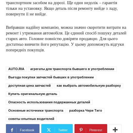
транспортним засобом на дорозі. Ще один недолік – гарантія
тільки на установку. Якщо деталь після ремонту вийде з ладу,
повернути її не вийде.
Вибравши надійну компанію, можна значно скоротити витрати на
ремонт і утримання автомобіля. Це єдиний спосіб пошуку деталей
старих авто. Головне повністю довіряти продавцю. Для цього
достатньо вивчити його репутацію. У цьому допоможуть відгуки
попередніх покупців.
AUTO.RIA
агрегаты для транспорта бывшего в употреблении
Выгода покупки запчастей бывших в употреблении
доступная цена запчастей
как выбрать автомобильную разборку
Купить оригинальную деталь
Опасность использования подержанных деталей
Основные источники транспорта
разборка Чери Тиго
советы опытных водителей
Facebook
Twitter
Pinterest