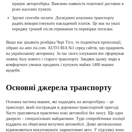
працює авторозбірка. Важливо наявність поштової доставки в
різні населені пункти.
Зручні способи оплати. Досвідчені власники транспорту
радять використовувати накладений платіж. Це має на увазі
передачу грошей після отримання та перевірки посилки.
Якщо вас цікавить розбірка Чері Тіго, то подивіться пропозиції,
зібрані на auto.ria.com. AUTO.RIA №1 серед сайтів, що працюють
на українському авторинку. За час свого існування він сформував
значну базу нового і старого транспорту. Завдяки цьому люди в
комфортних умовах продають і купують майже 1400 машин
щодоби.
Основні джерела транспорту
Основна частина машин, які надходять на авторозбірку – це
транспорт, який постраждав в дорожньо-транспортній пригоді.
Часто трапляються практично нові автомобілі без зносу. Ще одне
джерело – спеціалізовані майданчики. Туди співробітники поліції
віддають на зберігання вилучені автомобілі. Деякі автовласники
відмовляються викуповувати заарештовані авто. У підсумку воно