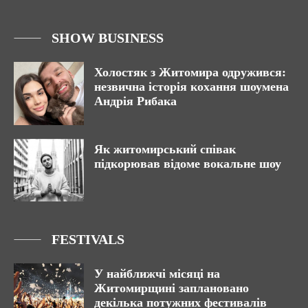
SHOW BUSINESS
Холостяк з Житомира одружився:
незвична історія кохання шоумена
Андрія Рибака
Як житомирський співак
підкорював відоме вокальне шоу
FESTIVALS
У найближчі місяці на
Житомирщині заплановано
декілька потужних фестивалів