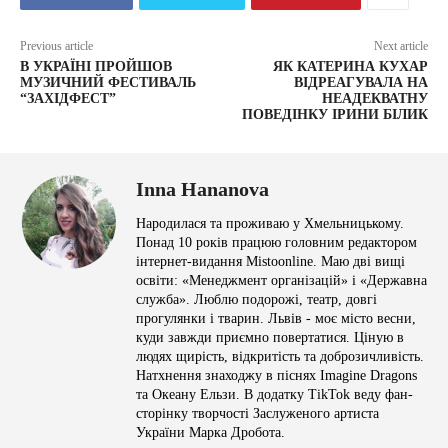
Previous article
Next article
В УКРАЇНІ ПРОЙШОВ
ЯК КАТЕРИНА КУХАР
МУЗИЧНИЙ ФЕСТИВАЛЬ
ВІДРЕАГУВАЛА НА
“ЗАХІДФЕСТ”
НЕАДЕКВАТНУ
ПОВЕДІНКУ ІРИНИ БІЛИК
Inna Hananova
Народилася та проживаю у Хмельницькому.
Понад 10 років працюю головним редактором
інтернет-видання Mistoonline. Маю дві вищі
освіти: «Менеджмент організацій» і «Державна
служба». Люблю подорожі, театр, довгі
прогулянки і тварин. Львів - моє місто весни,
куди завжди приємно повертатися. Ціную в
людях щирість, відкритість та доброзичливість.
Натхнення знаходжу в піснях Imagine Dragons
та Океану Ельзи. В додатку TikTok веду фан-
сторінку творчості Заслуженого артиста
України Марка Дробота.