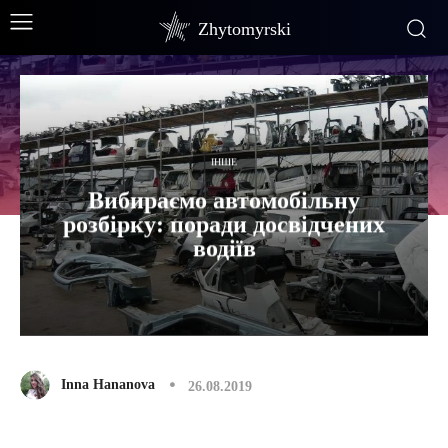
Zhytomyrski
ІНШЕ
Вибираємо автомобільну
розбірку: поради досвідчених
водіїв
Inna Hananova
26.08.2019