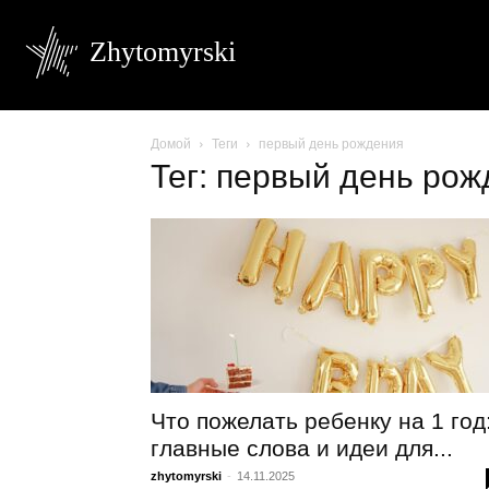
Zhytomyrski
Домой
Теги
первый день рождения
Тег: первый день ро
Что пожелать ребенку на 1 год
главные слова и идеи для...
zhytomyrski
-
14.11.2025