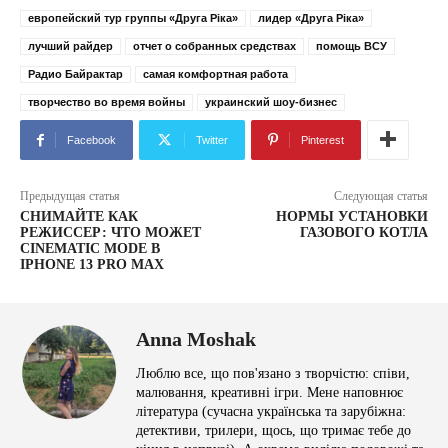
европейский тур группы «Друга Ріка»
лидер «Друга Ріка»
лучший райдер
отчет о собранных средствах
помощь ВСУ
Радио Байрактар
самая комфортная работа
творчество во время войны
украинский шоу-бизнес
Facebook
Twitter
Pinterest
Предыдущая статья
Следующая статья
СНИМАЙТЕ КАК
НОРМЫ УСТАНОВКИ
РЕЖИССЕР: ЧТО МОЖЕТ
ГАЗОВОГО КОТЛА
CINEMATIC MODE В
IPHONE 13 PRO MAX
Anna Moshak
Люблю все, що пов'язано з творчістю: співи,
малювання, креативні ігри. Мене наповнює
література (сучасна українська та зарубіжна:
детективи, трилери, щось, що тримає тебе до