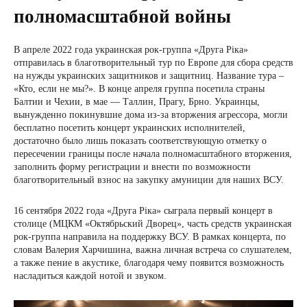
полномасштабной войны
В апреле 2022 года украинская рок-группа «Друга Ріка»
отправилась в благотворительный тур по Европе для сбора средств
на нужды украинских защитников и защитниц. Название тура –
«Кто, если не мы?». В конце апреля группа посетила страны
Балтии и Чехии, в мае — Таллин, Прагу, Брно. Украинцы,
вынужденно покинувшие дома из-за вторжения агрессора, могли
бесплатно посетить концерт украинских исполнителей,
достаточно было лишь показать соответствующую отметку о
пересечении границы после начала полномасштабного вторжения,
заполнить форму регистрации и внести по возможности
благотворительный взнос на закупку амуниции для наших ВСУ.
16 сентября 2022 года «Друга Ріка» сыграла первый концерт в
столице (МЦКМ «Октябрьский Дворец», часть средств украинская
рок-группа направила на поддержку ВСУ. В рамках концерта, по
словам Валерия Харчишина, важна личная встреча со слушателем,
а также пение в акустике, благодаря чему появится возможность
насладиться каждой нотой и звуком.