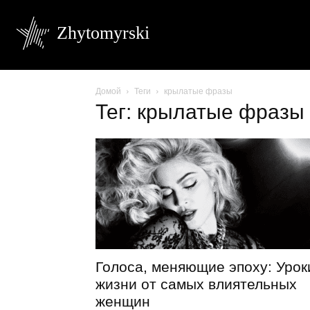
Zhytomyrski
Домой
Теги
крылатые фразы
Тег: крылатые фразы
Голоса, меняющие эпоху: Урок
жизни от самых влиятельных
женщин