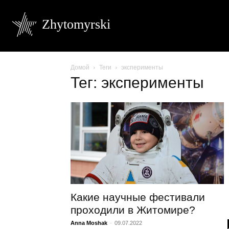
Zhytomyrski
Домой
Теги
эксперименты
Тег: эксперименты
Какие научные фестивали
проходили в Житомире?
Anna Moshak
-
09.07.2022