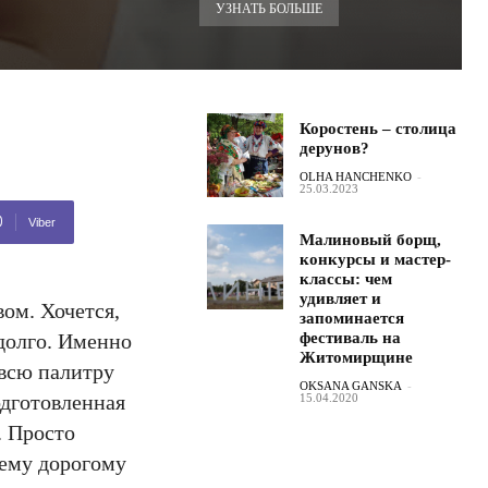
УЗНАТЬ БОЛЬШЕ
Коростень – столица
дерунов?
OLHA HANCHENKO
-
25.03.2023
Viber
Малиновый борщ,
конкурсы и мастер-
классы: чем
удивляет и
ом. Хочется,
запоминается
долго. Именно
фестиваль на
Житомирщине
 всю палитру
OKSANA GANSKA
-
одготовленная
15.04.2020
. Просто
шему дорогому