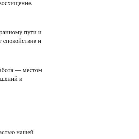
 восхищение.
бранному пути и
т спокойствие и
работа — местом
ешений и
частью нашей