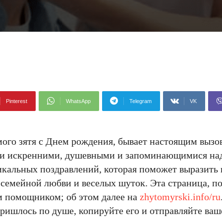
Pinterest
WhatsApp
Telegram
VK
ого зятя с Днем рождения, бывает настоящим вызов
о и искренними, душевными и запоминающимися на
никальных поздравлений, которая поможет выразить
й семейной любви и веселых шуток. Эта страница, п
м помощником; об этом далее на
zhytomyrski.info/ru
пришлось по душе, копируйте его и отправляйте ва