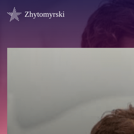
Zhytomyrski