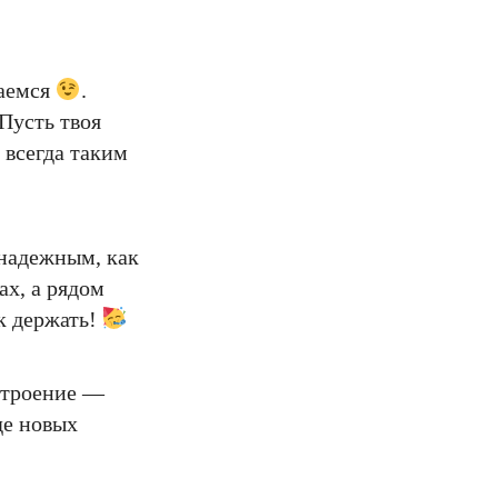
ваемся
.
 Пусть твоя
 всегда таким
 надежным, как
ах, а рядом
к держать!
астроение —
де новых