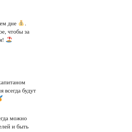
нем дне
.
е, чтобы за
ся!
капитаном
я всегда будут
егда можно
елей и быть