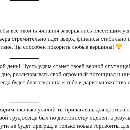
тобы все твои начинания завершались блестящим ус
рьера стремительно идет вверх, финансы стабильно
льствие. Ты способен покорить любые вершины!
й день! Пусть удача станет твоей верной спутницей
 дне, реализовывать свой огромный потенциал и ник
сегда будет благосклонна к тебе и дарит множество
идим, сколько усилий ты прилагаешь для достижен
ой труд всегда был по достоинству оценен, а резул
пути не будет преград, а только новые горизонты для