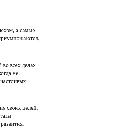
пехом, а самые
 приумножаются,
 во всех делах
огда не
 счастливых
ия своих целей,
ьтаты
 развития.