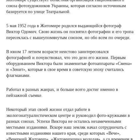
союза фотохудожников Украины, которая согласно источникам
базируется по улице Театральной.
5 мая 1952 года в Житомире родился выдающийся фотограф
Виктор Одомич. Свою жизнь он посвятил фотографии и его тропа
пересеклась с вышеупомянутым союзом, но обо всем по очереди.
В юном 17 летнем возрасте неистово заинтересовался
фотографией и почувствовал, что это дело его жизни. Первым
оборудованием Виктора были знаменитые фотоаппараты «Смена»
и «Зенит», которые в свое время в советскую эпоху считались
флагманами.
Работал в разных жанрах, и больше всего достиг именно в
пейзажной съемке.
Некоторый этап своей жизни отдал работе в
экологонатуралистическом центре и руководил фото-кружками в
разных союзах. Успехи Виктора не остались незамеченными
местными изданиями. Вскоре наш земляк начал сотрудничать с
известными изданиями нашего края, среди которых «Вече»,
«Вечерний Житомир», «Житомирщина молодая», а со временем в