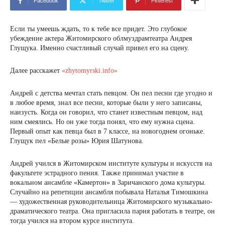
Facebook
Twitter
Pinterest
Если ты умеешь ждать, то к тебе все придет. Это глубокое
убеждение актера Житомирского облмуздрамтеатра Андрея
Глущука. Именно счастливый случай привел его на сцену.
Далее расскажет
«zhytomyrski.info»
Андрей с детства мечтал стать певцом. Он пел песни где угодно и
в любое время, знал все песни, которые были у него записаны,
наизусть. Когда он говорил, что станет известным певцом, над
ним смеялись. Но он уже тогда понял, что ему нужна сцена.
Первый опыт как певца был в 7 классе, на новогоднем огоньке.
Глущук пел «Белые розы» Юрия Шатунова.
Андрей учился в Житомирском институте культуры и искусств на
факультете эстрадного пения. Также принимал участие в
вокальном ансамбле «Камертон» в Заричанского дома культуры.
Случайно на репетиции ансамбля побывала Наталья Тимошкина
— художественная руководительница Житомирского музыкально-
драматического театра. Она пригласила парня работать в театре, он
тогда учился на втором курсе института.