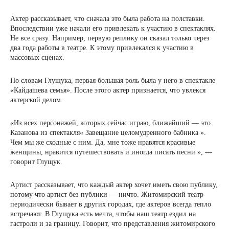
Актер рассказывает, что сначала это была работа на полставки.
Впоследствии уже начали его привлекать к участию в спектаклях.
Не все сразу. Например, первую реплику он сказал только через
два года работы в театре. К этому привлекался к участию в
массовых сценах.
По словам Глущука, первая большая роль была у него в спектакле
«Кайдашева семья». После этого актер признается, что увлекся
актерской делом.
«Из всех персонажей, которых сейчас играю, ближайший — это
Казанова из спектакля« Завещание целомудренного бабника ».
Чем мы же сходные с ним. Да, мне тоже нравятся красивые
женщины, нравится путешествовать и иногда писать песни », —
говорит Глущук.
Артист рассказывает, что каждый актер хочет иметь свою публику,
потому что артист без публики — ничто. Житомирский театр
периодически бывает в других городах, где актеров всегда тепло
встречают. В Глущука есть мечта, чтобы наш театр ездил на
гастроли и за границу. Говорит, что представления житомирского