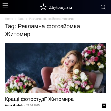
Zhytomyrski
Home
Tags
Рекламна фотозйомка Житомир
Tag: Рекламна фотозйомка
Житомир
Кращі фотостудії Житомира
Anna Moshak
-
21.04.2025
0