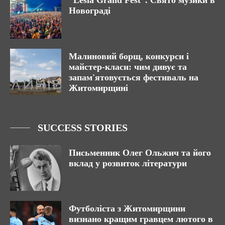
“Lesia Grand Fest”. Свято музики в
Новограді
Малиновий борщ, конкурси і
майстер-класи: чим дивує та
запам'ятовується фестиваль на
Житомирщині
SUCCESS STORIES
Письменник Олег Ольжич та його
вклад у розвиток літератури
Футболіста з Житомирщини
визнано кращим гравцем лютого в