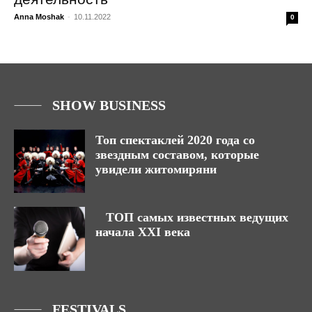
Anna Moshak
-
10.11.2022
0
SHOW BUSINESS
Топ спектаклей 2020 года со
звездным составом, которые
увидели житомиряни
ТОП самых известных ведущих
начала XXI века
FESTIVALS