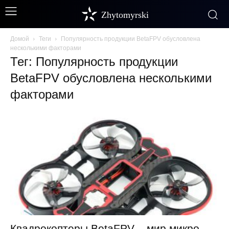
Zhytomyrski
Домой
Теги
Популярность продукции BetaFPV обусловлена
несколькими факторами
Тег: Популярность продукции
BetaFPV обусловлена несколькими
факторами
Квадрокоптеры BetaFPV – мир микро-