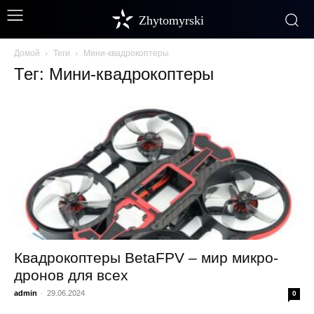
Zhytomyrski
Домой
Теги
Мини-квадрокоптеры
Тег: Мини-квадрокоптеры
Квадрокоптеры BetaFPV – мир микро-
дронов для всех
admin
-
29.06.2024
0