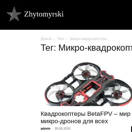
Zhytomyrski
Домой
Теги
Микро-квадрокоптеры
Тег: Микро-квадроко
Квадрокоптеры BetaFPV – мир
микро-дронов для всех
admin
-
29.06.2024