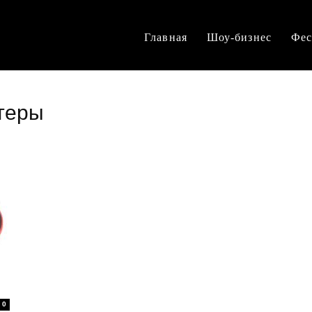
Главная
Шоу-бизнес
Фес
птеры
0