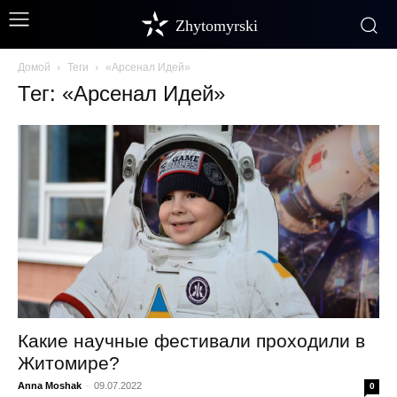
Zhytomyrski
Домой
Теги
«Арсенал Идей»
Тег: «Арсенал Идей»
Какие научные фестивали проходили в
Житомире?
Anna Moshak
-
09.07.2022
0