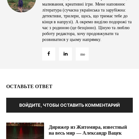
малювання, креативні ігри. Мене наповнює
література (сучасна українська та зарубіжна:
детективи, трилери, щось, що тримає тебе до
кінця в напрузі). А окремо виділю подорожі та
час з родиною (це безцінно). Ціную та люблю
роботу редактора, хочу продовжувати та
розвиватися у цьому напрямку.
ОСТАВЬТЕ ОТВЕТ
ВОЙДИТЕ, ЧТОБЫ ОСТАВИТЬ КОММЕНТАРИЙ
Дирижер из Житомира, известный
на весь мир — Александр Вацек