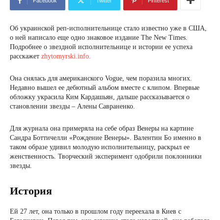
Facebook
Twitter
Pinterest
Об украинской реп-исполнительнице стало известно уже в США,
о ней написало еще одно знаковое издание The New Times.
Подробнее о звездной исполнительнице и истории ее успеха
расскажет
zhytomyrski.info.
Она снялась для американского Vogue, чем поразила многих.
Недавно вышел ее дебютный альбом вместе с клипом. Впервые
обложку украсила Ким Кардашьян, дальше рассказывается о
становлении звезды – Алены Савраненко.
Для журнала она примеряла на себе образ Венеры на картине
Сандра Боттичелли «Рождение Венеры». Валентин Бо именно в
таком образе удивил молодую исполнительницу, раскрыл ее
женственность. Творческий эксперимент одобрили поклонники
звезды.
История
Ей 27 лет, она только в прошлом году переехала в Киев с