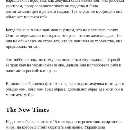
Барышевки. Перед тем, как девушка стала известной, она работала
кассиром, продавала косметические средства и была
воспитательницей в детском садике. Такие разные профессии она
объясняет поиском себя.
Когда раньше Алена занималась рэпом, это не нравилось людям.
Они не переставали повторять, что рэп – это не женское дело. Но
она не обижалась на слова тех, кто не понимал ее творчества, она
продолжала читать.
Это хобби звезды, поэтому она полностью ему отдалась. Первый
ее трек был на украинском языке, дальше она попробовала себя в
написании российского рэпа.
В глянце изображены фото Алены, на которых девушка позирует в
обыденном, обычном всем образе, дополняют образ две косички и
минимум мейка.
The New Times
Издание собрало список с 15 молодых и перспективных артистов
мира, на которых стоит обратить внимание. Украинская