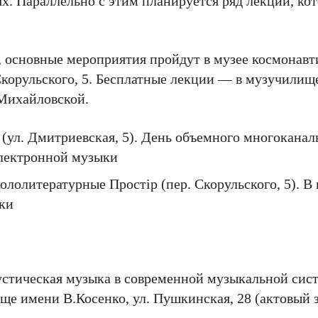
х. Параллельно с этим планируется ряд лекций, ко
ля, основные мероприятия пройдут в музее космонав
Скорульского, 5. Бесплатные лекции — в музучилищ
 Михайловской.
и (ул. Дмитриевская, 5). День объемного многоканал
электронной музыки
ололитературные Простip (пер. Скорульского, 5). В
ки
устическая музыка в современной музыкальной сис
е имени В.Косенко, ул. Пушкинская, 28 (актовый з