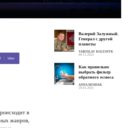
Валерий Залужный.
Генерал с другой
планеты
YAROSLAV KOLESNYK
-
09.11.2022
Viber
Как правильно
выбрать фильтр
обратного осмоса
ANNA MOSHAK
-
19.01.2021
роисходит в
ных жанров,