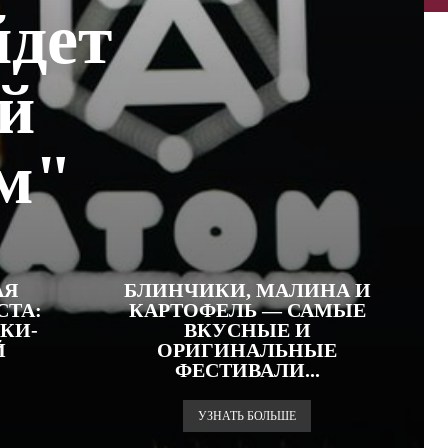
дет
й
м"
АЯ
БЛИНЧИКИ, МАЛИНА И
СТА:
КАРТОФЕЛЬ — САМЫЕ
КИ-
ВКУСНЫЕ И
Й
ОРИГИНАЛЬНЫЕ
ФЕСТИВАЛИ...
УЗНАТЬ БОЛЬШЕ