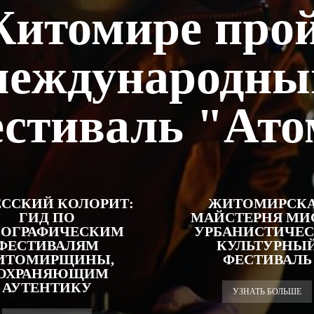
Житомире прой
международны
естиваль "Ато
ССКИЙ КОЛОРИТ:
ЖИТОМИРСК
ГИД ПО
МАЙСТЕРНЯ МИ
НОГРАФИЧЕСКИМ
УРБАНИСТИЧЕС
ФЕСТИВАЛЯМ
КУЛЬТУРНЫ
ИТОМИРЩИНЫ,
ФЕСТИВАЛЬ
ОХРАНЯЮЩИМ
АУТЕНТИКУ
УЗНАТЬ БОЛЬШЕ