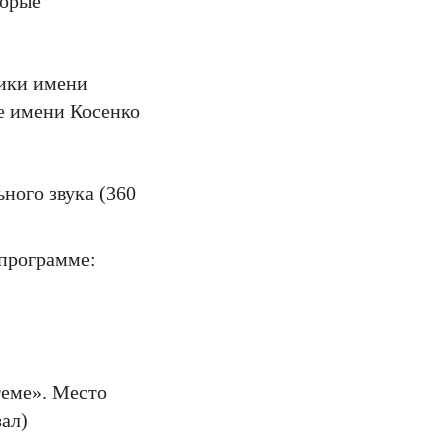
торые
тики имени
е имени Косенко
ьного звука (360
 программе:
теме». Место
ал)