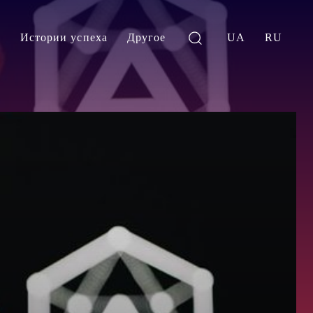
и
Истории успеха
Другое
UA
RU