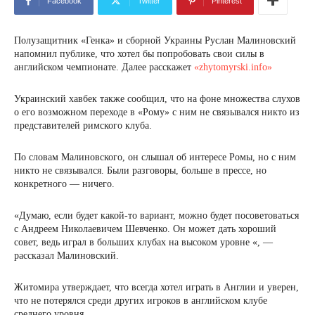
Facebook
Twitter
Pinterest
Полузащитник «Генка» и сборной Украины Руслан Малиновский
напомнил публике, что хотел бы попробовать свои силы в
английском чемпионате. Далее расскажет
«zhytomyrski.info»
Украинский хавбек также сообщил, что на фоне множества слухов
о его возможном переходе в «Рому» с ним не связывался никто из
представителей римского клуба.
По словам Малиновского, он слышал об интересе Ромы, но с ним
никто не связывался. Были разговоры, больше в прессе, но
конкретного — ничего.
«Думаю, если будет какой-то вариант, можно будет посоветоваться
с Андреем Николаевичем Шевченко. Он может дать хороший
совет, ведь играл в больших клубах на высоком уровне «, —
рассказал Малиновский.
Житомира утверждает, что всегда хотел играть в Англии и уверен,
что не потерялся среди других игроков в английском клубе
среднего уровня.