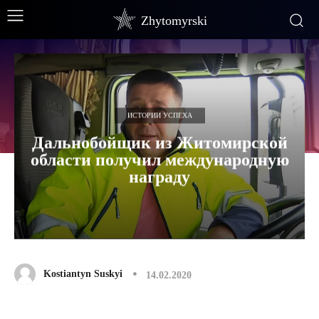
Zhytomyrski
ИСТОРИИ УСПЕХА
Дальнобойщик из Житомирской
области получил международную
награду
Kostiantyn Suskyi
14.02.2020