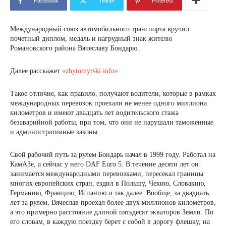
Facebook
Twitter
Pinterest
Международный союз автомобильного транспорта вручил
почетный диплом, медаль и нагрудный знак жителю
Романовского района Вячеславу Бондарю.
Далее расскажет
«zhytomyrski.info»
Такое отличие, как правило, получают водители, которые в рамках
международных перевозок проехали не менее одного миллиона
километров и имеют двадцать лет водительского стажа
безаварийной работы, при том, что они не нарушали таможенные
и административные законы.
Свой рабочий путь за рулем Бондарь начал в 1999 году. Работал на
КамАЗе, а сейчас у него DAF Euro 5. В течение десяти лет он
занимается международными перевозками, пересекал границы
многих европейских стран, ездил в Польшу, Чехию, Словакию,
Германию, Францию, Испанию и так далее. Вообще, за двадцать
лет за рулем, Вячеслав проехал более двух миллионов километров,
а это примерно расстояние длиной пятьдесят экваторов Земли. По
его словам, в каждую поездку берет с собой в дорогу флешку, на