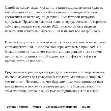
Одной из самых свежих страниц в книге юмора является леди из
вышеупомянутого проекта «Лига смеха» и команда «Натали»,
состоявшая из всего одной девушки, имя которой нетрудно
догадаться. Представительница нашего города достаточно серьезно
себя зарекомендовала в сезоне 2022 года, но он был прерван
известными событиями агрессии РФ и на том все завершилось.
В эту когорту можно отнести и тех, кто в свое время закалял славу
житомирского КВН, но эпоха той игры осталась в прошлом. Но
большинство из тех, о ком мы вспоминали раньше в свое время
протоптали тропинку на той сцене, так что факт есть факт и
против этого не попрешь.
Вряд ли наш город когда-нибудь будут называть «столица юмора»,
но свои моменты для уважения и гордости мы также и спорить с
тем не стоит. Несомненно, что будущие поколения принесут нам
новые имена и искренне желаем им достичь больших высот на
этом поприще, чтобы планку юмора поднимать выше и выше.
истории успеха
успех
успешные житомиряне
юмор