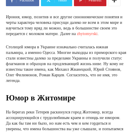
Facebook
Twitter
Pinterest
Ирония, юмор, позитив и все другие синонимические понятия и
черты характера человека присущи далеко не всем в этом мире и
научиться тому вряд ли можно, ведь в большинстве своем это
передается с молоком матери. Далее на
zhytomyrski
.
Столицей юмора в Украине изначально считалась южная
пальмира, а именно Одесса. Многие выходцы из приморского края
стали известны далеко за пределами Украины и получили статус
флагманов и образцов на продлевающей жизнь ниве. Ну кому не
известны такие имена, как Михаил Жванецкий, Юрий Стоянов,
Олег Филимонов, Роман Карцев. Согласитесь, что не имя, это
легенда.
Юмор в Житомире
На берегах реки Тетерев раскинулся город Житомир, всегда
ассоциирующийся с трудолюбивым краем и отнюдь не юмором.
Да как бы там ни было, но нам есть чем и кем гордиться и
уверены, что имена большинства вы уже слышали, и попытаемся