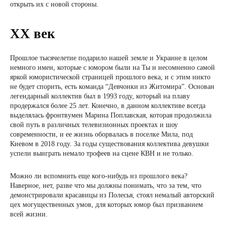
открыть их с новой стороны.
ХХ век
Прошлое тысячелетие подарило нашей земле и Украине в целом
немного имен, которые с юмором были на Ты и несомненно самой
яркой юмористической страницей прошлого века, и с этим никто
не будет спорить, есть команда “Девчонки из Житомира”. Основан
легендарный коллектив был в 1993 году, который на плаву
продержался более 25 лет. Конечно, в данном коллективе всегда
выделялась фронтвумен Марина Поплавская, которая продолжила
свой путь в различных телевизионных проектах и шоу
современности, и ее жизнь оборвалась в поселке Мила, под
Киевом в 2018 году. За годы существования коллектива девушки
успели выиграть немало трофеев на сцене КВН и не только.
Можно ли вспомнить еще кого-нибудь из прошлого века?
Наверное, нет, разве что мы должны понимать, что за тем, что
демонстрировали красавицы из Полесья, стоял немалый авторский
цех могущественных умов, для которых юмор был призванием
всей жизни.