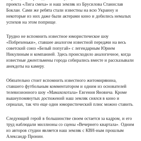
проекта «Лига смеха» и наш земляк из Брусилова Станислав
Боклан. Сами же ребята стали известны на всю Украину и
некоторые из них даже были актерами кино и добились немалых
успехов на этом поприще.
Трудно не вспомнить известное юмористическое шоу
«Побрехеньки», ставшее аналогом известной передачи на весь
советский союз «Белый попугай» с легендарным Юрием
Никулиным и компанией. Здесь происходило аналогичное, когда
известные джентльмены города собирались вместе и рассказывали
анекдоты на камеру.
Обязательно стоит вспомнить известного житомирянина,
ставшего футбольным комментатором и одним из основателей
телевизионного шоу «Мамахохотала» Евгения Яновича. Кроме
вышеупомянутых достижений наш земляк снялся в кино и
сериалах, так что еще один юмористический плюс можно ставить.
Следующий герой в большинстве своем остается за кадром, и его
труд наблюдали миллионы со сцены «Вечернего квартала». Одним
из авторов студии является наш земляк с КВН-ным прошлым
Александр Пронин.