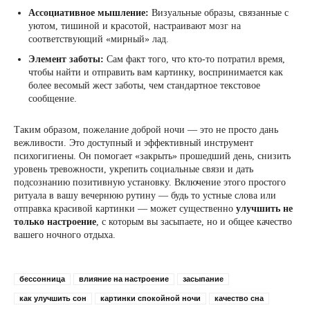
Ассоциативное мышление:
Визуальные образы, связанные с
уютом, тишиной и красотой, настраивают мозг на
соответствующий «мирный» лад.
Элемент заботы:
Сам факт того, что кто-то потратил время,
чтобы найти и отправить вам картинку, воспринимается как
более весомый жест заботы, чем стандартное текстовое
сообщение.
Таким образом, пожелание доброй ночи — это не просто дань
вежливости. Это доступный и эффективный инструмент
психогигиены. Он помогает «закрыть» прошедший день, снизить
уровень тревожности, укрепить социальные связи и дать
подсознанию позитивную установку. Включение этого простого
ритуала в вашу вечернюю рутину — будь то устные слова или
отправка красивой картинки — может существенно
улучшить не
только настроение
, с которым вы засыпаете, но и общее качество
вашего ночного отдыха.
бессонница
влияние на настроение
засыпание
как улучшить сон
картинки спокойной ночи
качество сна