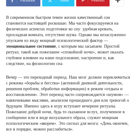
Facebook
Twitter
Pinterest
В современном быстром темпе жизни качественный сон
становится настоящей роскошью. Мы часто фокусируемся на
физических аспектах подготовки ко сну: удобная кровать,
прохладная комната, отсутствие шума. Однако мы незаслуженно
упускаем из виду мощный психологический фактор —
эмоциональное состояние
, с которым мы засыпаем. Простой
ритуал, такой как пожелание «спокойной ночи», может оказать
глубокое влияние на наше подсознание, настроение и, как
следствие, на физиологию сна.
Вечер — это переходный период. Наш мозг должен переключиться
с режима «борьбы и бегства» (активной дневной деятельности,
решения проблем, обработки информации) в режим «отдыха и
восстановления». Этот переход часто сопровождается «шумом» —
навязчивыми мыслями, анализом прошедшего дня или тревогой о
будущем. Именно здесь в игру вступают вечерние ритуалы.
Пожелание доброй ночи, будь то сказанное вслух, полученное в
сообщении или в виде визуального образа, служит мощным
психологическим «якорем». Это сигнал для мозга: «День окончен,
все в порядке, можно расслабиться».