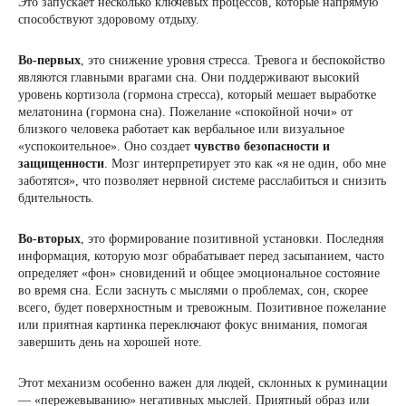
Это запускает несколько ключевых процессов, которые напрямую
способствуют здоровому отдыху.
Во-первых
, это снижение уровня стресса. Тревога и беспокойство
являются главными врагами сна. Они поддерживают высокий
уровень кортизола (гормона стресса), который мешает выработке
мелатонина (гормона сна). Пожелание «спокойной ночи» от
близкого человека работает как вербальное или визуальное
«успокоительное». Оно создает
чувство безопасности и
защищенности
. Мозг интерпретирует это как «я не один, обо мне
заботятся», что позволяет нервной системе расслабиться и снизить
бдительность.
Во-вторых
, это формирование позитивной установки. Последняя
информация, которую мозг обрабатывает перед засыпанием, часто
определяет «фон» сновидений и общее эмоциональное состояние
во время сна. Если заснуть с мыслями о проблемах, сон, скорее
всего, будет поверхностным и тревожным. Позитивное пожелание
или приятная картинка переключают фокус внимания, помогая
завершить день на хорошей ноте.
Этот механизм особенно важен для людей, склонных к руминации
— «пережевыванию» негативных мыслей. Приятный образ или