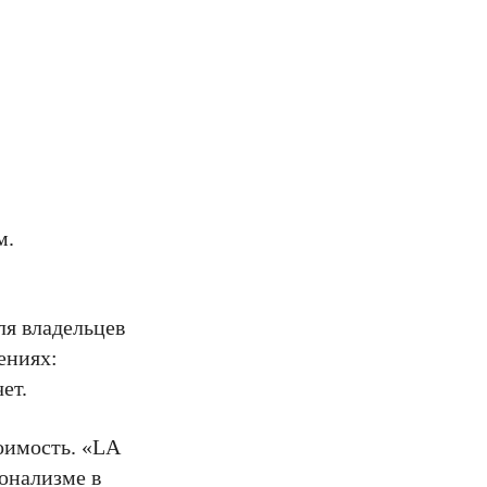
м.
ля владельцев
ениях:
ет.
оимость. «LA
ионализме в