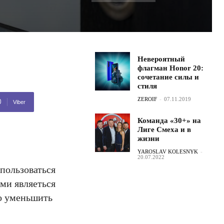
Невероятный
флагман Honor 20:
сочетание силы и
стиля
ZEROIF
-
07.11.2019
Viber
Команда «30+» на
Лиге Смеха и в
жизни
YAROSLAV KOLESNYK
-
20.07.2022
пользоваться
ми являеться
о уменьшить