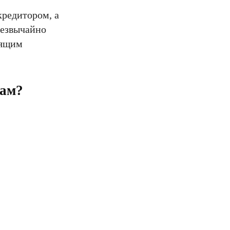
кредитором, а
резвычайно
оящим
лам?