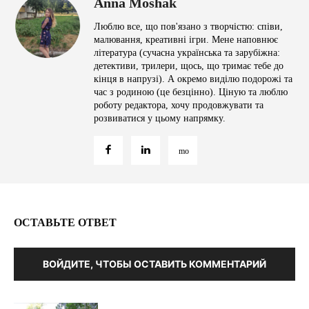
Anna Moshak
Люблю все, що пов'язано з творчістю: співи,
малювання, креативні ігри. Мене наповнює
література (сучасна українська та зарубіжна:
детективи, трилери, щось, що тримає тебе до
кінця в напрузі). А окремо виділю подорожі та
час з родиною (це безцінно). Ціную та люблю
роботу редактора, хочу продовжувати та
розвиватися у цьому напрямку.
ОСТАВЬТЕ ОТВЕТ
ВОЙДИТЕ, ЧТОБЫ ОСТАВИТЬ КОММЕНТАРИЙ