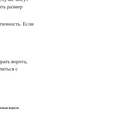
ить размер
тичность. Если
рать ворота,
литься с
атные ворота