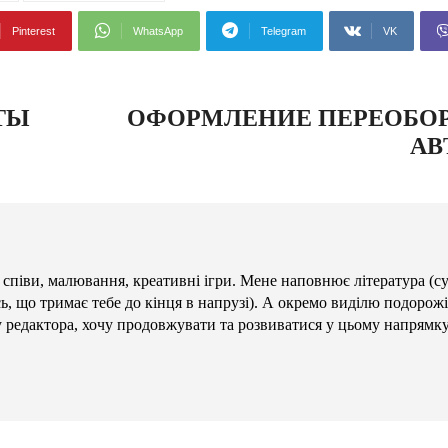
Pinterest
WhatsApp
Telegram
VK
ТЫ
ОФОРМЛЕНИЕ ПЕРЕОБО
АВ
 співи, малювання, креативні ігри. Мене наповнює література (с
сь, що тримає тебе до кінця в напрузі). А окремо виділю подорожі
у редактора, хочу продовжувати та розвиватися у цьому напрямку