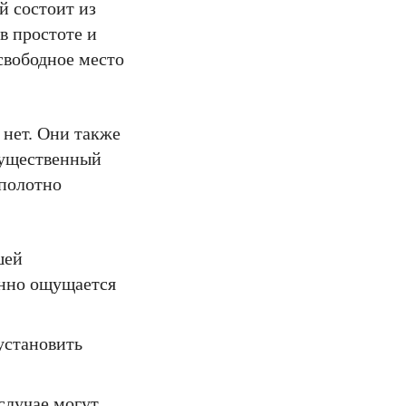
й состоит из
в простоте и
свободное место
 нет. Они также
существенный
 полотно
шей
енно ощущается
установить
случае могут