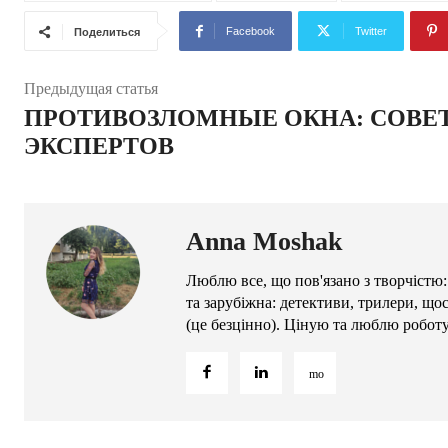
Facebook
Twitter
Поделиться
Предыдущая статья
ПРОТИВОЗЛОМНЫЕ ОКНА: СОВЕ
ЭКСПЕРТОВ
Anna Moshak
Люблю все, що пов'язано з творчістю:
та зарубіжна: детективи, трилери, що
(це безцінно). Ціную та люблю робот