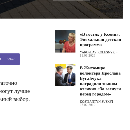
«В гостях у Ксени».
Эпохальная детская
программа
YAROSLAV KOLESNYK
-
11.01.2023
Viber
В Житомире
волонтера Ярослава
Бугайчука
таточно
наградили знаком
отличия «За заслуги
смогут лучше
перед городом»
льный выбор.
KOSTIANTYN SUSKYI
-
07.02.2019