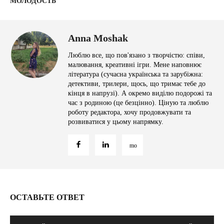
МОЛОДОСТЬ"
Anna Moshak
Люблю все, що пов'язано з творчістю: співи,
малювання, креативні ігри. Мене наповнює
література (сучасна українська та зарубіжна:
детективи, трилери, щось, що тримає тебе до
кінця в напрузі). А окремо виділю подорожі та
час з родиною (це безцінно). Ціную та люблю
роботу редактора, хочу продовжувати та
розвиватися у цьому напрямку.
ОСТАВЬТЕ ОТВЕТ