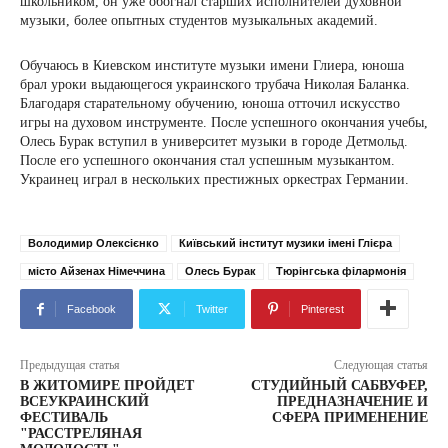
школьником, он уже обогнал старших исполнителей духовной
музыки, более опытных студентов музыкальных академий.
Обучаюсь в Киевском институте музыки имени Глиера, юноша
брал уроки выдающегося украинского трубача Николая Баланка.
Благодаря старательному обучению, юноша отточил искусство
игры на духовом инструменте. После успешного окончания учебы,
Олесь Бурак вступил в университет музыки в городе Детмольд.
После его успешного окончания стал успешным музыкантом.
Украинец играл в нескольких престижных оркестрах Германии.
Володимир Олексієнко
Київський інститут музики імені Глієра
місто Айзенах Німеччина
Олесь Бурак
Тюрінгська філармонія
Facebook
Twitter
Pinterest
Предыдущая статья
Следующая статья
В ЖИТОМИРЕ ПРОЙДЕТ
СТУДИЙНЫЙ САБВУФЕР,
ВСЕУКРАИНСКИЙ
ПРЕДНАЗНАЧЕНИЕ И
ФЕСТИВАЛЬ
СФЕРА ПРИМЕНЕНИЕ
"РАССТРЕЛЯНАЯ