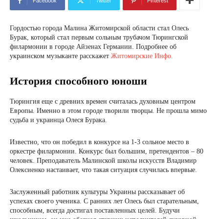
Facebook
Twitter
Pinterest
Гордостью города Малина Житомирской области стал Олесь
Бурак, который стал первым сольным трубачом Тюрингской
филармонии в городе Айзенах Германии. Подробнее об
украинском музыканте расскажет
Житомирские Инфо.
История способного юноши
Тюрингия еще с древних времен считалась духовным центром
Европы. Именно в этом городе творили творцы. Не прошла мимо
судьба и украинца Олеся Бурака.
Известно, что он победил в конкурсе на 1-3 сольное место в
оркестре филармонии. Конкурс был большим, претендентов – 80
человек. Преподаватель Малинской школы искусств Владимир
Олексиенко настаивает, что такая ситуация случилась впервые.
Заслуженный работник культуры Украины рассказывает об
успехах своего ученика. С ранних лет Олесь был старательным,
способным, всегда достигал поставленных целей. Будучи