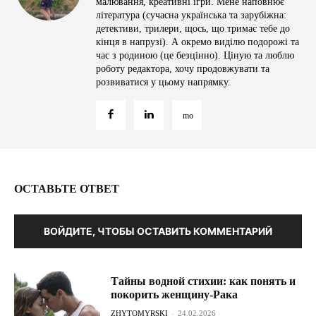
малювання, креативні ігри. Мене наповнює
література (сучасна українська та зарубіжна:
детективи, трилери, щось, що тримає тебе до
кінця в напрузі). А окремо виділю подорожі та
час з родиною (це безцінно). Ціную та люблю
роботу редактора, хочу продовжувати та
розвиватися у цьому напрямку.
ОСТАВЬТЕ ОТВЕТ
ВОЙДИТЕ, ЧТОБЫ ОСТАВИТЬ КОММЕНТАРИЙ
Тайны водной стихии: как понять и
покорить женщину-Рака
ZHYTOMYRSKI
-
24.02.2026