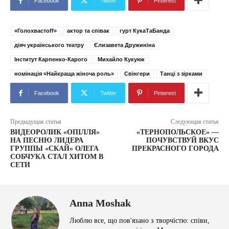
Facebook
Twitter
Pinterest
«Голохвастоff»
актор та співак
гурт КукаТаБанда
діяч українського театру
Єлизавета Дружиніна
Інститут Карпенко-Карого
Михайло Кукуюк
номінація «Найкраща жіноча роль»
Свінгери
Танці з зірками
Facebook
Twitter
Pinterest
Предыдущая статья
Следующая статья
ВИДЕОРОЛИК «ОПІЛЛЯ»
«ТЕРНОПОЛЬСКОЕ» —
НА ПЕСНЮ ЛИДЕРА
ПОЧУВСТВУЙ ВКУС
ГРУППЫ «СКАЙ» ОЛЕГА
ПРЕКРАСНОГО ГОРОДА
СОБЧУКА СТАЛ ХИТОМ В
СЕТИ
Anna Moshak
Люблю все, що пов'язано з творчістю: співи,