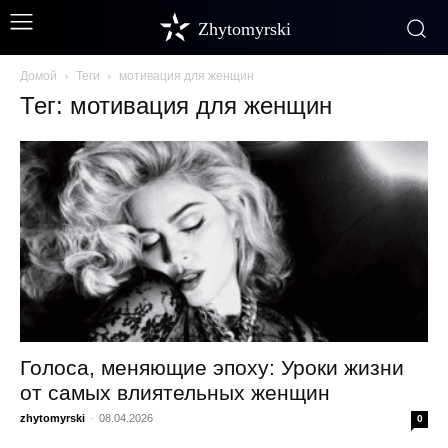
Zhytomyrski
Домой
Теги
мотивация для женщин
Тег: мотивация для женщин
Голоса, меняющие эпоху: Уроки жизни
от самых влиятельных женщин
zhytomyrski
-
08.04.2026
0