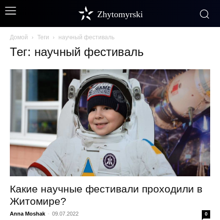
Zhytomyrski
Домой
Теги
научный фестиваль
Тег: научный фестиваль
Какие научные фестивали проходили в
Житомире?
Anna Moshak
-
09.07.2022
0