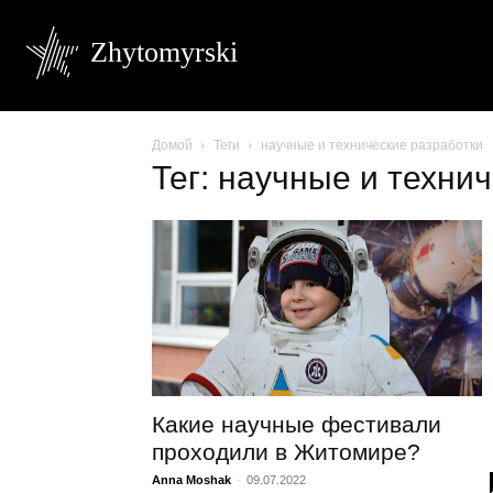
Zhytomyrski
Домой
Теги
научные и технические разработки
Тег: научные и техни
Какие научные фестивали
проходили в Житомире?
Anna Moshak
-
09.07.2022